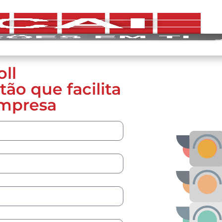
ll
ão que facilita
empresa