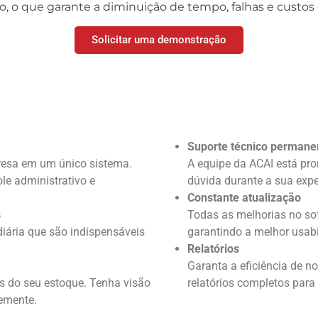
, o que garante a diminuição de tempo, falhas e custos
Solicitar uma demonstração
 Visual Controll pode mel
seu dia a dia:
Suporte técnico permane
resa em um único sistema.
A equipe da ACAI está pro
le administrativo e
dúvida durante a sua expe
Constante atualização
s
Todas as melhorias no so
iária que são indispensáveis
garantindo a melhor usabi
Relatórios
Garanta a eficiência de n
os do seu estoque. Tenha visão
relatórios completos para
temente.